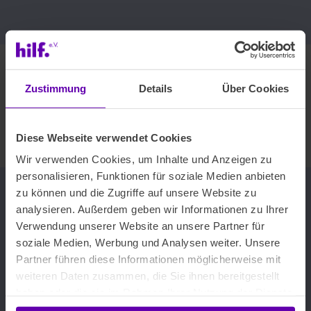
Bewerbung als Schulbegleiter (m/w/d)
Zustimmung
Details
Über Cookies
Jetzt bewerben
Diese Webseite verwendet Cookies
Wir verwenden Cookies, um Inhalte und Anzeigen zu
personalisieren, Funktionen für soziale Medien anbieten
zu können und die Zugriffe auf unsere Website zu
analysieren. Außerdem geben wir Informationen zu Ihrer
Verwendung unserer Website an unsere Partner für
soziale Medien, Werbung und Analysen weiter. Unsere
Partner führen diese Informationen möglicherweise mit
weiteren Daten zusammen, die Sie ihnen bereitgestellt
haben oder die sie im Rahmen Ihrer Nutzung der Dienste
gesammelt haben.