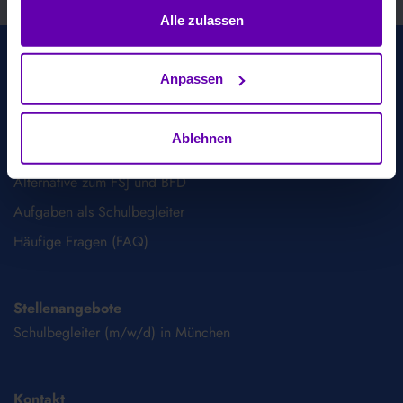
Alle zulassen
Anpassen
Schulbegleitung
Schulbegleitung für Kinder
Ablehnen
Familie und Beruf verbinden
Alternative zum FSJ und BFD
Aufgaben als Schulbegleiter
Häufige Fragen (FAQ)
Stellenangebote
Schulbegleiter (m/w/d) in München
Kontakt